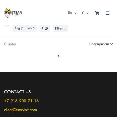
Ru
€
Aug 9 – Sep 6
4
Filtres ...
0 visites
Популярности
CONTACT US
+7 916 200 71 16
client@tsarvisit.com