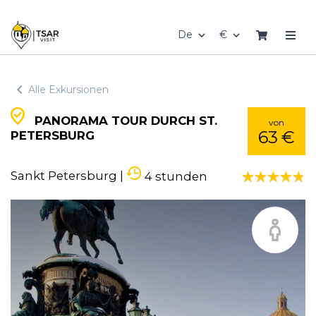
De
€
Alle Exkursionen
PANORAMA TOUR DURCH ST.
von
63 €
PETERSBURG
Sankt Petersburg
|
4 stunden