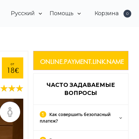
Русский
Помощь
Корзина
0
Français
Связаться с нами
English
Кто мы?
ONLINE.PAYMENT.LINK.NAME
от
18 €
Deutsch
Как это работает?
ЧАСТО ЗАДАВАЕМЫЕ
Italiano
ВОПРОСЫ
Español
Больше фотографий
1
Как совершить безопасный
платеж?