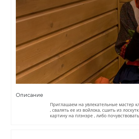
Описание
Приглашаем на увлекательные мастер кл
, свалять ее из войлока, сшить из лоску
картину на плэнэре , либо почувствоват