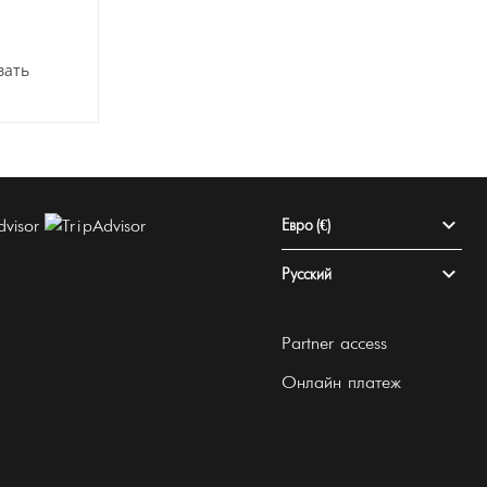
вать
Евро (€)
Русский
Partner access
Онлайн платеж