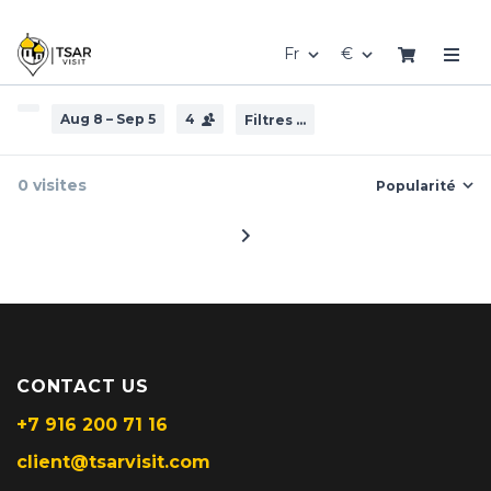
Fr
€
Aug 8 – Sep 5
4
Filtres ...
0 visites
Popularité
CONTACT US
+7 916 200 71 16
client@tsarvisit.com